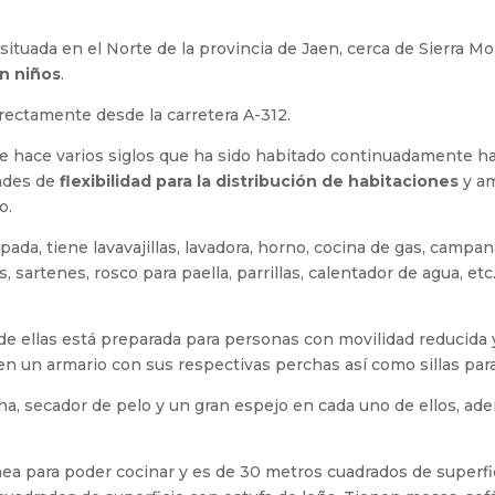
 situada en el Norte de la provincia de Jaen, cerca de Sierra 
n niños
.
rectamente desde la carretera A-312.
l de hace varios siglos que ha sido habitado continuadamente h
dades de
flexibilidad para la distribución de habitaciones
y am
o.
da, tiene lavavajillas, lavadora, horno, cocina de gas, campana,
s, sartenes, rosco para paella, parrillas, calentador de agua, etc.
e ellas está preparada para personas con movilidad reducida y 
n un armario con sus respectivas perchas así como sillas par
cha, secador de pelo y un gran espejo en cada uno de ellos, ad
a para poder cocinar y es de 30 metros cuadrados de superfici