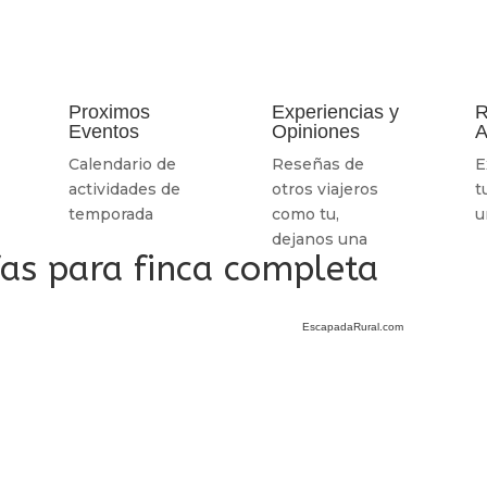
Proximos
Experiencias y
R
Eventos
Opiniones
A
Calendario de
Reseñas de
E
actividades de
otros viajeros
t
temporada
como tu,
u
dejanos una
ifas para finca completa
EscapadaRural.com