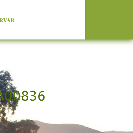
RVAR
JA00836