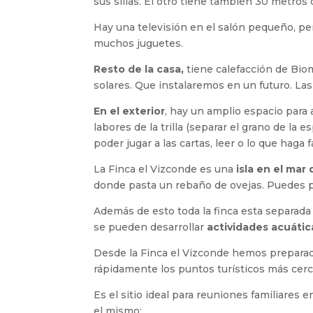
sus sillas. El otro tiene también 30 metros 
Hay una televisión en el salón pequeño, pe
muchos juguetes.
Resto de la casa,
tiene calefacción de Bio
solares. Que instalaremos en un futuro. La
En el exterior
, hay un amplio espacio para
labores de la trilla (separar el grano de la
poder jugar a las cartas, leer o lo que haga fa
La Finca el Vizconde es una
isla en el mar
donde pasta un rebaño de ovejas. Puedes pa
Además de esto toda la finca esta separada
se pueden desarrollar
actividades acuátic
Desde la Finca el Vizconde hemos prepara
rápidamente los puntos turísticos más cerc
Es el sitio ideal para reuniones familiares
el mismo: