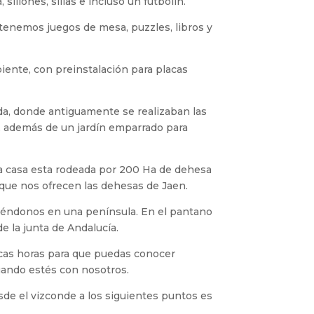
illones, sillas e incluso un futbolín.
 tenemos juegos de mesa, puzzles, libros y
ente, con preinstalación para placas
da, donde antiguamente se realizaban las
sa, además de un jardín emparrado para
a casa esta rodeada por 200 Ha de dehesa
 que nos ofrecen las dehesas de Jaen.
tiéndonos en una península. En el pantano
e la junta de Andalucía.
cas horas para que puedas conocer
uando estés con nosotros.
sde el vizconde a los siguientes puntos es